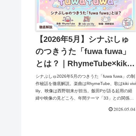
【2026年5月】シナぷしゅ
のつきうた「fuwa fuwa」
とは？｜RhymeTube×kiki
vivi lily×西野朝来
シナぷしゅ2026年5月のつきうた「fuwa fuwa」の制
作秘話を徹底解説。楽曲はRhymeTube、歌はkiki vivi
lily、映像は西野朝来が担当。飯田Pが語る起用の経
緯や映像の見どころ、年間テーマ「33」との関係を
まとめました。
2026.05.04