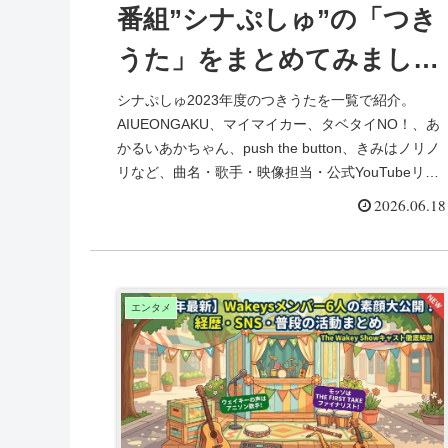
番組”シナぷしゅ”の「つき
うた」をまとめてみまし
た！【Youtubeリンク付】
シナぷしゅ2023年度のつきうたを一覧で紹介。
AIUEONGAKU、マイマイカー、タベタイNO！、あ
かるいあかちゃん、push the button、きみはノリノ
リなど、曲名・歌手・映像担当・公式YouTubeリン
クをまとめました。
2026.06.18
エンタメ