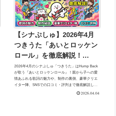
【シナぷしゅ】2026年4月
つきうた「あいとロッケン
ロール」を徹底解説！
Hump Backが歌う愛情ソン
2026年4月のシナぷしゅ「つきうた」はHump Back
が歌う『あいとロッケンロール』！親から子への愛
グ
情あふれる歌詞の魅力や、制作の裏側、豪華クリエ
イター陣、SNSでの口コミ・評判まで徹底解説しま
す。
2026.04.04