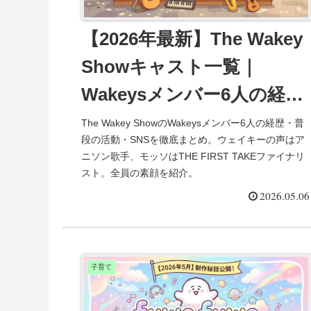
【2026年最新】The Wakey
Showキャスト一覧｜
Wakeysメンバー6人の経
歴・SNS・普段の活動まと
The Wakey ShowのWakeysメンバー6人の経歴・普
段の活動・SNSを徹底まとめ。ウェイキーの声はア
め
ニソン歌手、モッソはTHE FIRST TAKEファイナリ
スト。全員の素顔を紹介。
2026.05.06
子育て