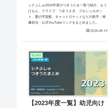
た！【Youtubeリンク付】
シナぷしゅ2024年度のつきうたを一覧で紹介。もう
けもん、ドライブ、つきうさぎ、プルシュルポッ
ト、愛の宇宙船、キャットロケットなどの歌手・映
像担当・公式YouTubeリンクをまとめました。
2026.06.19
エンタメ
【2023年度一覧】幼児向け