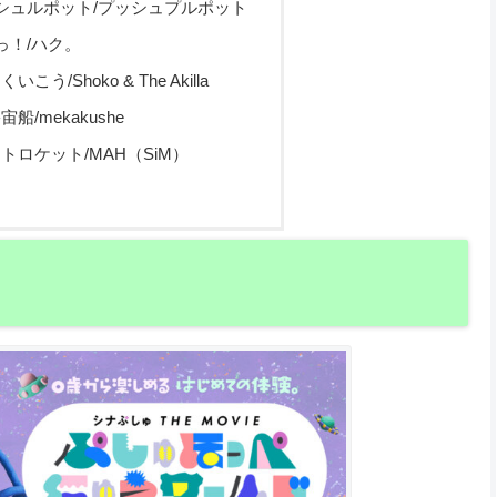
プルシュルポット/プッシュプルポット
いっ！/ハク。
こう/Shoko & The Akilla
船/mekakushe
ットロケット/MAH（SiM）