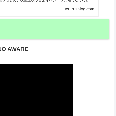
開をはじめ、映画上映や音楽イベントを開催したりなど、
ているシナぷしゅついて、どのような番組なのかを紹介し
terurusblog.com
O AWARE