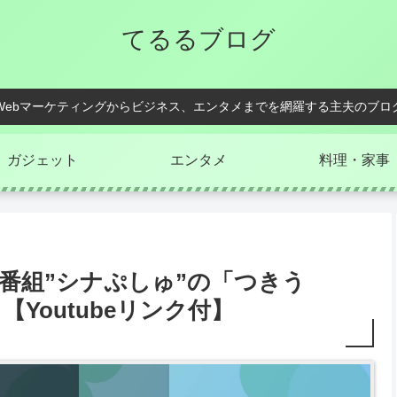
てるるブログ
Webマーケティングからビジネス、エンタメまでを網羅する主夫のブロ
ガジェット
エンタメ
料理・家事
け番組”シナぷしゅ”の「つきう
Youtubeリンク付】