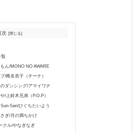
目次
一覧
もん/MONO NO AWARE
イブ/椎名杏子（チーナ）
の日のダンシング/アマイワナ
や/上鈴木兄弟（P.O.P）
y Sun-San/ひぐちたいよう
うさぎ/月の満ちかけ
パークル/やなぎなぎ