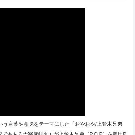
という言葉や意味をテーマにした「おやおや/上鈴木兄弟
家でもある太宰麻帆さんが上鈴木兄弟（P.O.P）を飯田P