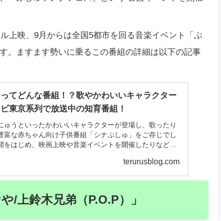
ール上映、9月からは全国5都市を回る音楽イベント「ぷ
す。ますます勢いに乗るこの番組の詳細は以下の記事
」ってどんな番組！？歌やかわいいキャラクター
レビ東京系列で放送中の知育番組！
にゅうといったかわいいキャラクターが登場し、歌ったり
豊富な赤ちゃん向け子供番組「シナぷしゅ」をご存じでし
開をはじめ、映画上映や音楽イベントを開催したりなど、
ているシナぷしゅついて、どのような番組なのかを紹介し
terurusblog.com
や/上鈴木兄弟（P.O.P）」