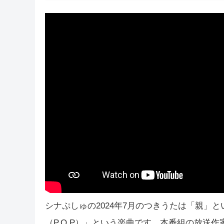
シナぷしゅの2024年7月のつきうたは「親」
（P.O.P）」という楽曲です。本番組の放送作