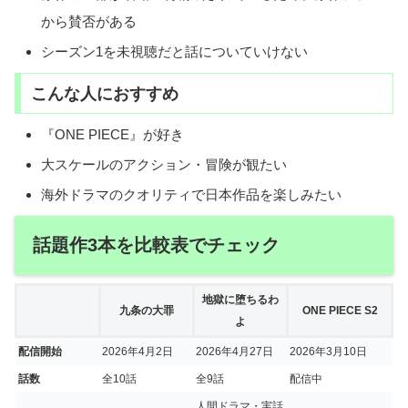
から賛否がある
シーズン1を未視聴だと話についていけない
こんな人におすすめ
『ONE PIECE』が好き
大スケールのアクション・冒険が観たい
海外ドラマのクオリティで日本作品を楽しみたい
話題作3本を比較表でチェック
地獄に堕ちるわ
九条の大罪
ONE PIECE S2
よ
配信開始
2026年4月2日
2026年4月27日
2026年3月10日
話数
全10話
全9話
配信中
人間ドラマ・実話