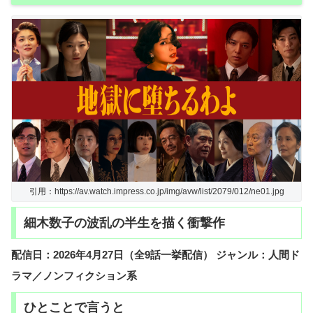
引用：https://av.watch.impress.co.jp/img/avw/list/2079/012/ne01.jpg
細木数子の波乱の半生を描く衝撃作
配信日：2026年4月27日（全9話一挙配信）
ジャンル：人間ド
ラマ／ノンフィクション系
ひとことで言うと