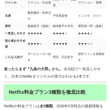
ジャンル
クライム・社会派
アクション・冒険
系
柳楽優弥・松村北
主演
戸田恵梨香
イニャキ・ゴドイ
斗
原作
真鍋昌平（漫画）
細木数子の半生
尾田栄一郎（漫画）
一気見しやすさ
★★★★★
★★★★☆
★★★★☆
初心者おすすめ
★★★★☆
★★★★★
★★★☆☆
度
ダークヒーロー好
原作ファン＆冒険好
こんな人向け
実話・伝記好き
き
き
迷ったらまず『九条の大罪』から。
全10話で一気見しやす
く、日本のNetflixオリジナルの実力がわかる1本です。
Netflix料金プラン3種類を徹底比較
Netflixの料金プランは
全3種類
。2026年5月時点の最新情報を