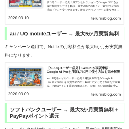
ドコモユーザー必見！爆アゲセレクションでGoogle ONEをお
得に契約する方法を解説。最大20%のdポイント還元でGemini
搭載プランが安く使えます。既存アカウントからの乗り換え時
の注意点や、au/UQモバイルとの料金・AI機能の比較まで網羅
2026.03.10
しました。
terurusblog.com
au / UQ mobileユーザー → 最大5か月実質無料
キャンペーン適用で、Netflixの月額料金が最大5か月分実質無
料になります。
【au/UQユーザー必見】Geminiが実質半額！
Google AI Proを月額1,760円で使う方法を完全解説
au・UQモバイルユーザー必見！月額2,900円のGoogle AI
Pro（Gemini）を実質半額の約1,440円で安く使う方法を完全解
説。Pontaポイント還元の仕組みや、失敗しないau経由の申し
込み手順まで網羅。AI代を賢く節約したい方におすすめです。
2026.03.09
terurusblog.com
ソフトバンクユーザー → 最大3か月実質無料＋
PayPayポイント還元