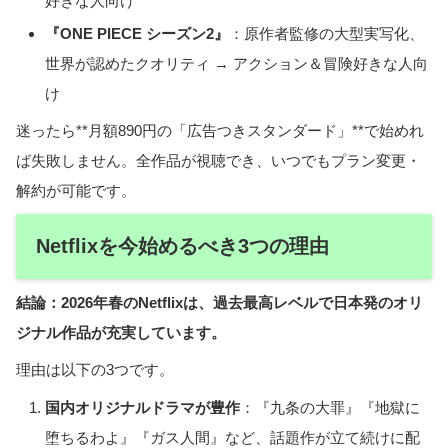
好きな人向け
『ONE PIECE シーズン2』
：原作者監修の大型実写化、
世界が認めたクオリティ → アクション＆冒険好きな人向
け
迷ったら**月額890円の「広告つきスタンダード」**で始めれ
ば失敗しません。全作品が視聴でき、いつでもプラン変更・
解約が可能です。
Netflixを今始めるべき3つの理由
結論：2026年春のNetflixは、過去最高レベルで日本発のオリ
ジナル作品が充実しています。
理由は以下の3つです。
国内オリジナルドラマが豊作
：『九条の大罪』『地獄に
堕ちるわよ』『ガス人間』など、話題作が立て続けに配