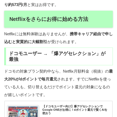
り約573円/月
と実はお得です。
Netflixをさらにお得に始める方法
Netflixには無料体験はありませんが、
携帯キャリア経由で申し
込むと実質的に大幅割引
が受けられます。
ドコモユーザー → 「爆アゲセレクション」が
最強
ドコモの対象プラン契約中なら、Netflix月額料金（税抜）の
最
大20%がdポイントで毎月還元
されます。すでにNetflixを使っ
ている人も、切り替えるだけでポイント還元の対象になるの
が嬉しいポイントです。
【ドコモユーザー向け】爆アゲセレクションで
Google ONEがお得に！dポイント還元で賢くAIを
使おう