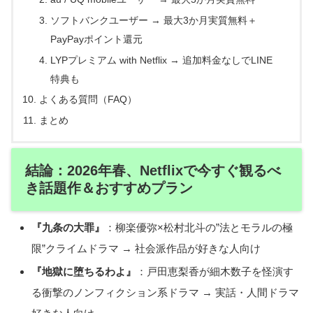
ソフトバンクユーザー → 最大3か月実質無料＋
PayPayポイント還元
LYPプレミアム with Netflix → 追加料金なしでLINE
特典も
よくある質問（FAQ）
まとめ
結論：2026年春、Netflixで今すぐ観るべ
き話題作＆おすすめプラン
『九条の大罪』
：柳楽優弥×松村北斗の”法とモラルの極
限”クライムドラマ → 社会派作品が好きな人向け
『地獄に堕ちるわよ』
：戸田恵梨香が細木数子を怪演す
る衝撃のノンフィクション系ドラマ → 実話・人間ドラマ