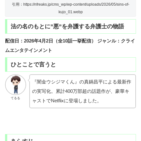
引用：https://nfreaks.jp/cms_wp/wp-content/uploads/2026/05/sins-of-
kujo_01.webp
法の名のもとに”悪”を弁護する弁護士の物語
配信日：2026年4月2日（全10話一挙配信）
ジャンル：クライ
ムエンタテインメント
ひとことで言うと
『闇金ウシジマくん』の真鍋昌平による最新作
の実写化。累計400万部超の話題作が、豪華キ
てるる
ャストでNetflixに登場しました。