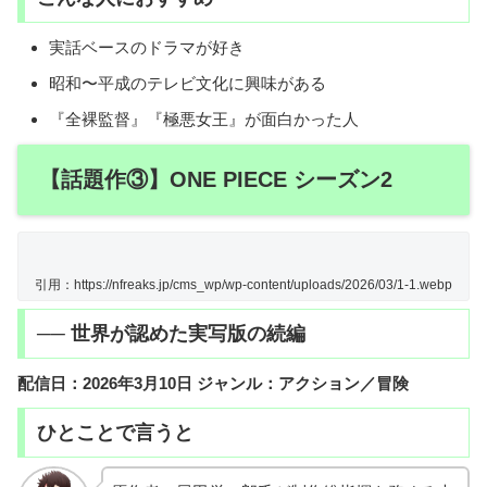
実話ベースのドラマが好き
昭和〜平成のテレビ文化に興味がある
『全裸監督』『極悪女王』が面白かった人
【話題作③】ONE PIECE シーズン2
引用：https://nfreaks.jp/cms_wp/wp-content/uploads/2026/03/1-1.webp
── 世界が認めた実写版の続編
配信日：2026年3月10日
ジャンル：アクション／冒険
ひとことで言うと