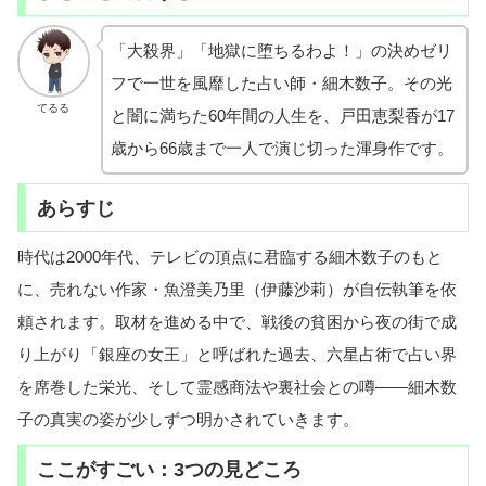
「大殺界」「地獄に堕ちるわよ！」の決めゼリ
フで一世を風靡した占い師・細木数子。その光
てるる
と闇に満ちた60年間の人生を、戸田恵梨香が17
歳から66歳まで一人で演じ切った渾身作です。
あらすじ
時代は2000年代、テレビの頂点に君臨する細木数子のもと
に、売れない作家・魚澄美乃里（伊藤沙莉）が自伝執筆を依
頼されます。取材を進める中で、戦後の貧困から夜の街で成
り上がり「銀座の女王」と呼ばれた過去、六星占術で占い界
を席巻した栄光、そして霊感商法や裏社会との噂——細木数
子の真実の姿が少しずつ明かされていきます。
ここがすごい：3つの見どころ