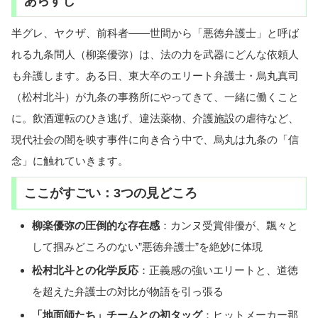
あらすじ
半グレ、ヤクザ、前科者――世間から「悪徳弁護士」と呼ば
れる九条間人（柳楽優弥）は、法の力を武器にどんな依頼人
も弁護します。ある日、東大卒のエリート弁護士・烏丸真司
（松村北斗）が九条の事務所にやってきて、一緒に働くこと
に。飲酒運転のひき逃げ、違法薬物、介護施設の虐待など、
現代社会の闇を映す事件に向き合う中で、烏丸は九条の「信
念」に触れていきます。
ここがすごい：3つの見どころ
柳楽優弥の圧倒的な存在感
：カンヌ受賞俳優が、飄々と
して掴みどころのない”悪徳弁護士”を絶妙に体現
松村北斗との化学反応
：正義感の強いエリートと、道徳
を超えた弁護士の対比が物語を引っ張る
「地面師たち」チームとの初タッグ
：ヒットメーカー那