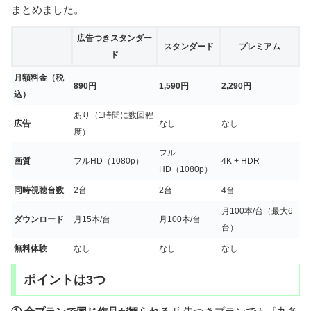
まとめました。
広告つきスタンダー
スタンダード
プレミアム
ド
月額料金（税
890円
1,590円
2,290円
込）
あり（1時間に数回程
広告
なし
なし
度）
フル
画質
フルHD（1080p）
4K + HDR
HD（1080p）
同時視聴台数
2台
2台
4台
月100本/台（最大6
ダウンロード
月15本/台
月100本/台
台）
無料体験
なし
なし
なし
ポイントは3つ