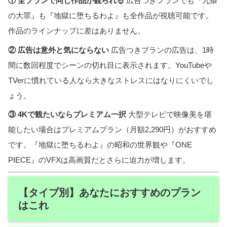
① 全プランで同じ作品が観られる
広告つきプランでも『九条
の大罪』も『地獄に堕ちるわよ』も全作品が視聴可能です。
作品のラインナップに差はありません。
② 広告は意外と気にならない
広告つきプランの広告は、1時
間に数回程度でシーンの切れ目に表示されます。YouTubeや
TVerに慣れている人なら大きなストレスにはなりにくいでし
ょう。
③ 4Kで観たいならプレミアム一択
大型テレビで映像美を堪
能したい場合はプレミアムプラン（月額2,290円）がおすすめ
です。『地獄に堕ちるわよ』の昭和の世界観や『ONE
PIECE』のVFXは高画質だとさらに迫力が増します。
【タイプ別】あなたにおすすめのプラン
はこれ