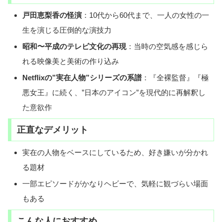
戸田恵梨香の怪演
：10代から60代まで、一人の女性の一
生を演じる圧倒的な演技力
昭和〜平成のテレビ文化の再現
：当時の空気感を感じら
れる映像美と美術の作り込み
Netflixの”実在人物”シリーズの系譜
：『全裸監督』『極
悪女王』に続く、”日本のアイコン”を現代的に再解釈し
た意欲作
正直なデメリット
実在の人物をベースにしているため、好き嫌いが分かれ
る題材
一部エピソードがかなりヘビーで、気軽に観づらい場面
もある
こんな人におすすめ