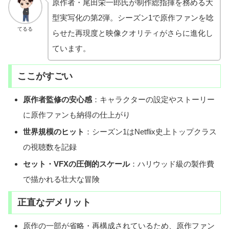
原作者・尾田栄一郎氏が制作総指揮を務める大
型実写化の第2弾。シーズン1で原作ファンを唸
てるる
らせた再現度と映像クオリティがさらに進化し
ています。
ここがすごい
原作者監修の安心感
：キャラクターの設定やストーリー
に原作ファンも納得の仕上がり
世界規模のヒット
：シーズン1はNetflix史上トップクラス
の視聴数を記録
セット・VFXの圧倒的スケール
：ハリウッド級の製作費
で描かれる壮大な冒険
正直なデメリット
原作の一部が省略・再構成されているため、原作ファン