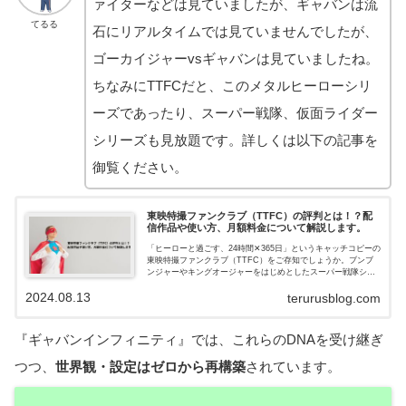
ァイターなどは見ていましたが、ギャバンは流
てるる
石にリアルタイムでは見ていませんでしたが、
ゴーカイジャーvsギャバンは見ていましたね。
ちなみにTTFCだと、このメタルヒーローシリ
ーズであったり、スーパー戦隊、仮面ライダー
シリーズも見放題です。詳しくは以下の記事を
御覧ください。
東映特撮ファンクラブ（TTFC）の評判とは！？配
信作品や使い方、月額料金について解説します。
「ヒーローと過ごす、24時間✕365日」というキャッチコピーの
東映特撮ファンクラブ（TTFC）をご存知でしょうか。ブンブ
ンジャーやキングオージャーをはじめとしたスーパー戦隊シリ
ーズ、仮面ライダーガッチャードや電王といった仮面ライダー
2024.08.13
シリーズなどが見放題のサブスクです。配信作品であったり、
terurusblog.com
使用方法、月額料金についてなどをこの記事では紹介していま
す。
『ギャバンインフィニティ』では、これらのDNAを受け継ぎ
つつ、
世界観・設定はゼロから再構築
されています。