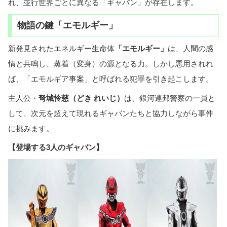
れ、並行世界ごとに異なる「ギャバン」が存在します。
物語の鍵「エモルギー」
新発見されたエネルギー生命体
「エモルギー」
は、人間の感
情と共鳴し、蒸着（変身）の源となる力。しかし悪用されれ
ば、「エモルギア事案」と呼ばれる犯罪を引き起こします。
主人公・
弩城怜慈（どき れいじ）
は、銀河連邦警察の一員と
して、次元を超えて現れるギャバンたちと協力しながら事件
に挑みます。
【登場する3人のギャバン】