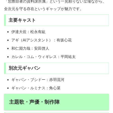
「窓際部署の資料課所属」という一見頼りない立場ながら、
全次元を守る存在というギャップが魅力です。
主要キャスト
伊達大佐：松永有紘
アギ（AIアシスタント）：有坂心花
和仁淵力哉：安田啓人
カレル・コム・ウィギレス：平岡祐太
別次元ギャバン
ギャバン・ブシドー：赤羽流河
ギャバン・ルミナス：角心菜
主題歌・声優・制作陣