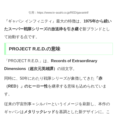
引用：https://www.tv-asahi.co.jp/RED/gavaninf/
『ギャバン インフィニティ』最大の特徴は、
1975年から続い
たスーパー戦隊シリーズの放送枠を引き継ぐ
新ブランドとし
て始動する点です。
PROJECT R.E.D.の意味
「PROJECT R.E.D.」は、
Records of Extraordinary
Dimensions（超次元英雄譚）
の頭文字。
同時に、50年にわたり戦隊シリーズが象徴してきた
「赤
（RED）」のヒーロー性
を継承する意味も込められていま
す。
従来の宇宙刑事＝シルバーというイメージを刷新し、本作の
ギャバンは
メタリックレッド
を基調とした新デザインに。こ