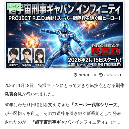
エンタメ
2026.01.18
2026.02.21
2026年1月18日、特撮ファンにとって大きな転換点となる
制作
発表会見
が行われました。
50年にわたり日曜朝を支えてきた
「スーパー戦隊シリーズ」
が一区切りを迎え、その放送枠を引き継ぐ新番組として発表
されたのが、
『超宇宙刑事ギャバン インフィニティ』
です。