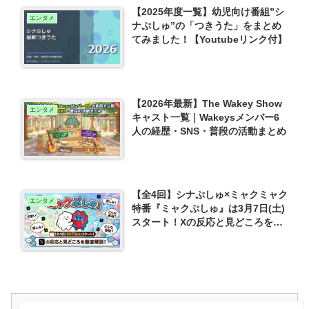
【2025年度一覧】幼児向け番組”シ
エンタメ
ナぷしゅ”の「つきうた」をまとめ
てみました！【Youtubeリンク付】
【2026年最新】The Wakey Show
エンタメ
キャスト一覧｜Wakeysメンバー6
人の経歴・SNS・普段の活動まとめ
【全4回】シナぷしゅ×ミャクミャク
エンタメ
特番『ミャクぷしゅ』は3月7日(土)
スタート！Xの反応と見どころを徹
底解説