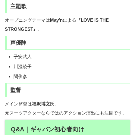
主題歌
オープニングテーマは
May’n
による
『LOVE IS THE
STRONGEST』
。
声優陣
子安武人
川澄綾子
関俊彦
監督
メイン監督は
福沢博文
氏。
元スーツアクターならではのアクション演出にも注目です。
Q&A｜ギャバン初心者向け