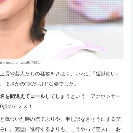
nt.press/archives/917935/
上長や芸人たちの猛攻をさばく、いわば「猛獣使い」
、まさかの“隙だらけ”な姿でした。
名を間違えてコール
してしまうという、アナウンサー
0点の）ミス！
と気づいた時の慌てぶりや、申し訳なさそうにする笑
みに。完璧に進行するよりも、こうやって芸人に「お