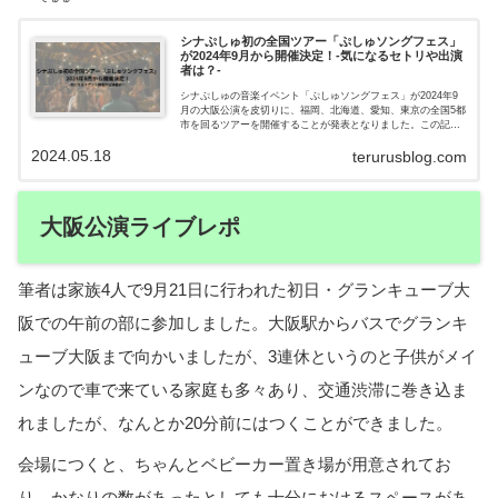
シナぷしゅ初の全国ツアー「ぷしゅソングフェス」
が2024年9月から開催決定！-気になるセトリや出演
者は？-
シナぷしゅの音楽イベント「ぷしゅソングフェス」が2024年9
月の大阪公演を皮切りに、福岡、北海道、愛知、東京の全国5都
市を回るツアーを開催することが発表となりました。この記事
では、どのようなイベントなのか？というところから、チケッ
2024.05.18
ト情報や出演アーティスト、各会場について紹介をしていま
terurusblog.com
す。
大阪公演ライブレポ
筆者は家族4人で9月21日に行われた初日・グランキューブ大
阪での午前の部に参加しました。大阪駅からバスでグランキ
ューブ大阪まで向かいましたが、3連休というのと子供がメイ
ンなので車で来ている家庭も多々あり、交通渋滞に巻き込ま
れましたが、なんとか20分前にはつくことができました。
会場につくと、ちゃんとベビーカー置き場が用意されてお
り、かなりの数があったとしても十分におけるスペースがあ