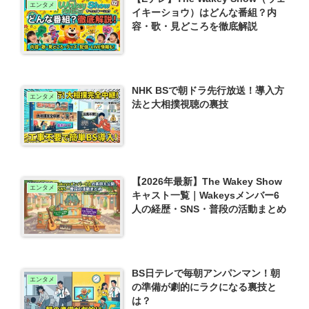
エンタメ
イキーショウ）はどんな番組？内
容・歌・見どころを徹底解説
NHK BSで朝ドラ先行放送！導入方
エンタメ
法と大相撲視聴の裏技
【2026年最新】The Wakey Show
エンタメ
キャスト一覧｜Wakeysメンバー6
人の経歴・SNS・普段の活動まとめ
BS日テレで毎朝アンパンマン！朝
エンタメ
の準備が劇的にラクになる裏技と
は？