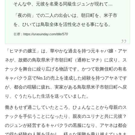
そんな中、元彼を名乗る同級生ジュンが現れて…
「夜の街」での二人の出会いは、朝日町を、米子市
を、ひいては鳥取全体を活性化させる事になる。
引用：https://urasunday.com/title/570
「ヒマチの嬢王」は、華やかな過去を持つ元キャバ嬢・アヤ
ネが、故郷の鳥取県米子市朝日町（通称ヒマチ）に戻り、ス
ナックを舞台に繰り広げる物語です。かつて歌舞伎町の有名
キャバクラ店でNo.1の売上を達成した経験を持つアヤネです
が、都会の喧騒に疲れ、実家がある鳥取県米子市朝日町へ戻
り、ぐうたらした生活を送っていました。
働きもせず過ごしていたところ、ひょんなことから母親のス
ナックを手伝うことになったり、親友のユリナと共に元彼？
のジュンが経営するキャバクラの黒服になり、アヤネは都会
で得た経験や人脈を活かし、様々な困難を乗り越えていきま