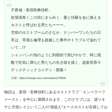
不夜城・新宿歌舞伎町。
欲望渦巻くこの街にきらめく、愛と狂騒を金に換える
ホストと呼ばれる男たちーーー。
空前のホストブームのさなか、ナンバーワンたちの日
常は、常識も倫理も超越した事件やトラブルで溢れて
いて…!?
シャンパンの泡のように刹那的で煌びやかで、時に残
酷で狂気に満ちた男たちの生き様を描く、超新宿系サ
ディスティックコメディ・開幕！
引用：https://manga-one.com/viewer/279830
物語は、新宿・歌舞伎町にあるホストクラブ「エンペラーフ
ァースト」を中心に展開されます。このクラブには、源リキ
ヤと天使レイという二人の“億超え”エースホストが在籍してお