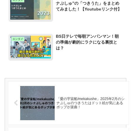
エンタメ
ナぷしゅ”の「つきうた」をまとめ
てみました！【Youtubeリンク付】
BS日テレで毎朝アンパンマン！朝
エンタメ
の準備が劇的にラクになる裏技と
は？
「愛の宇宙船/mekakushe」2025年2月のシ
ナぷしゅのつきうたはドット絵が気にある
ポップが楽曲！