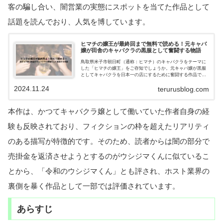
客の騙し合い、闇営業の実態にスポットを当てた作品として
話題を読んでおり、人気を博しています。
ヒマチの嬢王が最終回まで無料で読める！元キャバ
嬢が田舎のキャバクラの黒服として奮闘する物語
鳥取県米子市朝日町（通称：ヒマチ）のキャバクラをテーマに
した「ヒマチの嬢王」をご存知でしょうか。元キャバ嬢が黒服
としてキャバクラを日本一の店にするために奮闘する作品で
す。経営者目線でも非常に楽しんで読めるこの作品を最終回ま
2024.11.24
で無料で読めるってご存知でしょうか。この記事では、その方
terurusblog.com
法についても紹介しています。
本作は、かつてキャバクラ嬢として働いていた作者自身の経
験も反映されており、フィクションの枠を超えたリアリティ
のある描写が特徴的です。そのため、読者からは闇の部分で
売掛金を返済させようとするのがウシジマくんに似ているこ
とから、「令和のウシジマくん」とも評され、ホスト業界の
裏側を暴く作品として一部では評価されています。
あらすじ