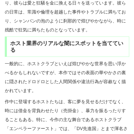
り、彼らは愛と狂騒を金に換える日々を送っています。彼ら
の日常は、常識や倫理を超越した事件やトラブルに満ちてお
り、シャンパンの泡のように刹那的で煌びやかながら、時に
残酷で狂気に満ちたものとなっています。
ホスト業界のリアルな闇にスポットを当ててい
る
一般的に、ホストクラブといえば煌びやかな世界を思い浮か
べるかもしれないですが、本作ではその表面の華やかさの裏
に隠されたドロドロとした人間関係や違法行為が容赦なく描
かれています。
作中に登場するホストたちは、客に夢を見せるだけでなく、
時には借金を背負わせたり（売掛金）、暴力を振るったりす
ることもある。特に、今作の主な舞台であるホストクラブ
「エンペラーファースト」では、「DV先進国」とまで渾名さ