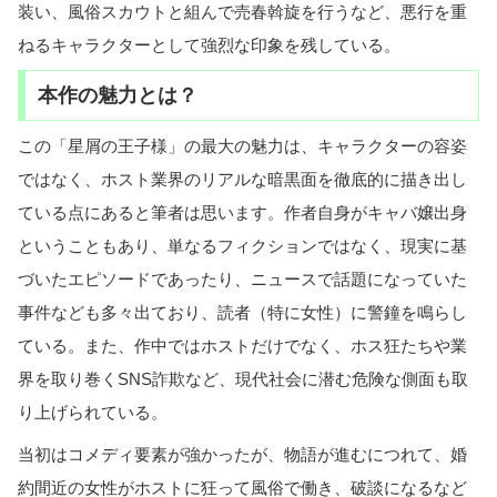
装い、風俗スカウトと組んで売春斡旋を行うなど、悪行を重
ねるキャラクターとして強烈な印象を残している。
本作の魅力とは？
この「星屑の王子様」の最大の魅力は、キャラクターの容姿
ではなく、ホスト業界のリアルな暗黒面を徹底的に描き出し
ている点にあると筆者は思います。作者自身がキャバ嬢出身
ということもあり、単なるフィクションではなく、現実に基
づいたエピソードであったり、ニュースで話題になっていた
事件なども多々出ており、読者（特に女性）に警鐘を鳴らし
ている。また、作中ではホストだけでなく、ホス狂たちや業
界を取り巻くSNS詐欺など、現代社会に潜む危険な側面も取
り上げられている。
当初はコメディ要素が強かったが、物語が進むにつれて、婚
約間近の女性がホストに狂って風俗で働き、破談になるなど