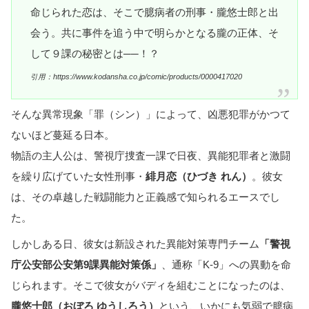
命じられた恋は、そこで臆病者の刑事・朧悠士郎と出
会う。共に事件を追う中で明らかとなる朧の正体、そ
して９課の秘密とは──！？
引用：https://www.kodansha.co.jp/comic/products/0000417020
そんな異常現象「罪（シン）」によって、凶悪犯罪がかつて
ないほど蔓延る日本。
物語の主人公は、警視庁捜査一課で日夜、異能犯罪者と激闘
を繰り広げていた女性刑事・
緋月恋（ひづき れん）
。彼女
は、その卓越した戦闘能力と正義感で知られるエースでし
た。
しかしある日、彼女は新設された異能対策専門チーム
「警視
庁公安部公安第9課異能対策係」
、通称「K-9」への異動を命
じられます。そこで彼女がバディを組むことになったのは、
朧悠士郎（おぼろ ゆうしろう）
という、いかにも気弱で臆病