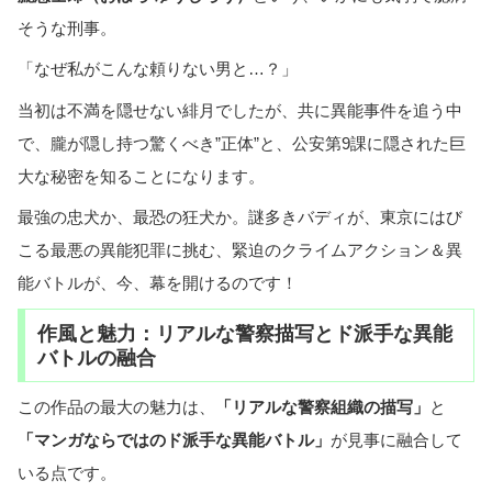
そうな刑事。
「なぜ私がこんな頼りない男と…？」
当初は不満を隠せない緋月でしたが、共に異能事件を追う中
で、朧が隠し持つ驚くべき”正体”と、公安第9課に隠された巨
大な秘密を知ることになります。
最強の忠犬か、最恐の狂犬か。謎多きバディが、東京にはび
こる最悪の異能犯罪に挑む、緊迫のクライムアクション＆異
能バトルが、今、幕を開けるのです！
作風と魅力：リアルな警察描写とド派手な異能
バトルの融合
この作品の最大の魅力は、
「リアルな警察組織の描写」
と
「マンガならではのド派手な異能バトル」
が見事に融合して
いる点です。