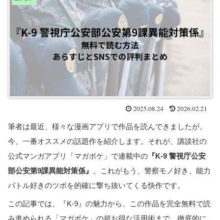
2025.08.24
2026.02.21
筆者は最近、様々な漫画アプリで作品を読んできましたが、
今、一番オススメの話題作を紹介します。それが、講談社の
公式マンガアプリ「マガポケ」で連載中の
『K-9 警視庁公安
部公安第9課異能対策係』
。これがもう、警察モノ好き、能力
バトル好きのツボを的確に撃ち抜いてくる快作です。
この記事では、『K-9』の魅力から、この作品を完全無料で読
み進められる「マガポケ」の超お得な活用術まで、徹底的に