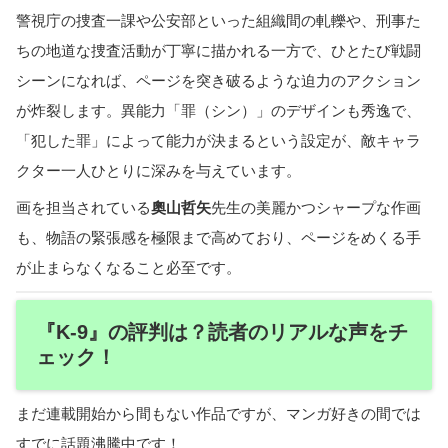
警視庁の捜査一課や公安部といった組織間の軋轢や、刑事た
ちの地道な捜査活動が丁寧に描かれる一方で、ひとたび戦闘
シーンになれば、ページを突き破るような迫力のアクション
が炸裂します。異能力「罪（シン）」のデザインも秀逸で、
「犯した罪」によって能力が決まるという設定が、敵キャラ
クター一人ひとりに深みを与えています。
画を担当されている
奧山哲矢
先生の美麗かつシャープな作画
も、物語の緊張感を極限まで高めており、ページをめくる手
が止まらなくなること必至です。
『K-9』の評判は？読者のリアルな声をチ
ェック！
まだ連載開始から間もない作品ですが、マンガ好きの間では
すでに話題沸騰中です！