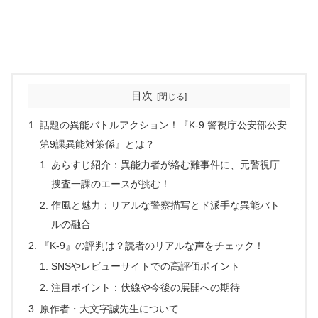
目次
話題の異能バトルアクション！『K-9 警視庁公安部公安
第9課異能対策係』とは？
あらすじ紹介：異能力者が絡む難事件に、元警視庁
捜査一課のエースが挑む！
作風と魅力：リアルな警察描写とド派手な異能バト
ルの融合
『K-9』の評判は？読者のリアルな声をチェック！
SNSやレビューサイトでの高評価ポイント
注目ポイント：伏線や今後の展開への期待
原作者・大文字誠先生について