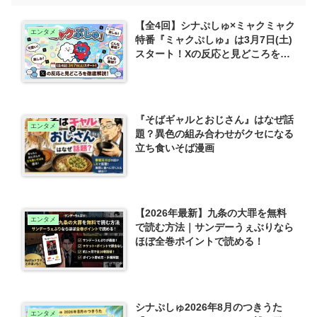
【全4回】シナぷしゅ×ミャクミャク
エンタメ
特番『ミャクぷしゅ』は3月7日(土)
スタート！Xの反応と見どころを徹
底解説
『そばギャルとおじさん』はなぜ話
エンタメ
題？異色の組み合わせがクセになる
立ち食いそば漫画
【2026年最新】九条の大罪を無料
エンタメ
で読む方法｜サンデーうぇぶりなら
ほぼ全巻ポイントで読める！
シナぷしゅ2026年8月のつきうた
エンタメ