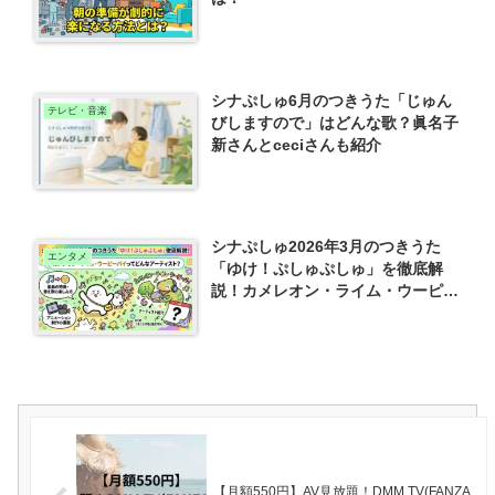
シナぷしゅ6月のつきうた「じゅん
テレビ・音楽
びしますので」はどんな歌？眞名子
新さんとceciさんも紹介
シナぷしゅ2026年3月のつきうた
エンタメ
「ゆけ！ぷしゅぷしゅ」を徹底解
説！カメレオン・ライム・ウーピー
パイってどんなアーティスト？
【月額550円】AV見放題！DMM TV(FANZA