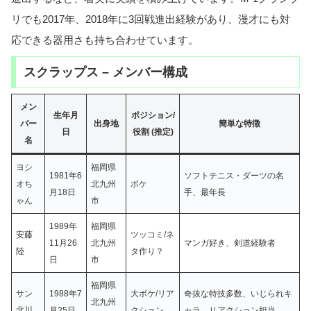
リでも2017年、2018年に3回戦進出経験があり、漫才にも対
応できる器用さも持ち合わせています。
スクラップス – メンバー構成
メン
生年月
ポジション/
バー
出身地
簡単な特徴
日
役割 (推定)
名
ヨシ
福岡県
1981年6
ソフトテニス・ダーツの名
オち
北九州
ボケ
月18日
手、最年長
ゃん
市
1989年
福岡県
安藤
ツッコミ/ネ
11月26
北九州
マンガ好き、剣道経験者
陸
タ作り？
日
市
福岡県
サン
1988年7
大ボケ/リア
奇抜な特技多数、いじられキ
北九州
北川
月25日
クション
ャラ、リアクション担当