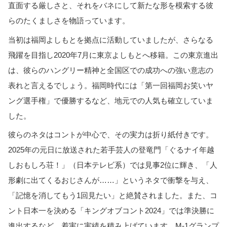
直面する厳しさと、それをバネにして新たな形を模索する彼
らのたくましさを物語っています。
当初は福岡よしもとを拠点に活動していましたが、さらなる
飛躍を目指し2020年7月に東京よしもとへ移籍。この東京進出
は、彼らのハングリー精神と全国区での成功への強い意志の
表れと言えるでしょう。福岡時代には「第一回福岡お笑いヤ
ング選手権」で優勝するなど、地元での人気も確立していま
した。
彼らのネタはコントが中心で、その実力は折り紙付きです。
2025年の元日に放送された若手芸人の登竜門「ぐるナイ年越
しおもしろ荘！」（日本テレビ系）では見事2位に輝き、「人
形劇に出てくるおじさんが……」というネタで衝撃を与え、
「記憶を消してもう1回見たい」と絶賛されました。また、コ
ント日本一を決める「キングオブコント2024」では準決勝に
進出するなど、着実に実績を積み上げています。M-1グランプ