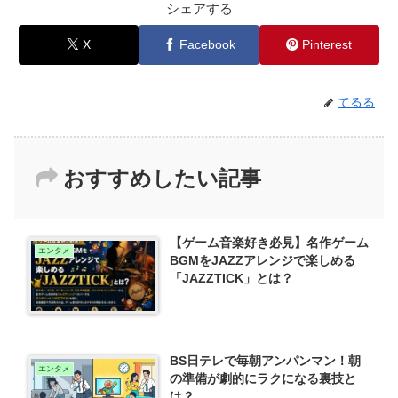
シェアする
X
Facebook
Pinterest
てるる
おすすめしたい記事
【ゲーム音楽好き必見】名作ゲーム
エンタメ
BGMをJAZZアレンジで楽しめる
「JAZZTICK」とは？
BS日テレで毎朝アンパンマン！朝
エンタメ
の準備が劇的にラクになる裏技と
は？