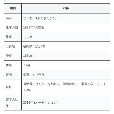
項目
内容
芸名
サン北川 (さんきたがわ)
生年月日
1988年7月25日
星座
しし座
出身地
福岡県 北九州市
身長
166cm
体重
73kg
趣味
柔道、ピザ作り
肩甲骨でせんべいを割れる、即興歌作り、柔道初段、そろば
特技
ん3級
吉本入社
2013年 (オーディション)
年