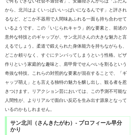
で何もできない社会不適合者」、安藤陸さんからは「ふだん
から、北川はよくいっぱいいっぱいになるんです」と評され
るなど、どこか不器用で人間味あふれる一面も持ち合わせて
いるようです。この「いじられキャラ」的な要素と、前述の
意外な特技とのギャップが、サン北川さんの大きな魅力と言
えるでしょう。柔道で鍛えられた身体能力を持ちながらも、
どこか頼りなく、すぐにテンパってしまうという性格。ピザ
作りという家庭的な趣味と、肩甲骨でせんべいを割るという
奇抜な特技。これらの対照的な要素が混在することで、「ギ
ャップ萌え」とも言える独特の魅力を醸し出し、観る者を惹
きつけます。リアクション芸においては、この予測不可能な
人間性が、よりリアルで面白い反応を生み出す源泉となって
いるのかもしれません。
サン北川（さんきたがわ）- プロフィール早分
かり