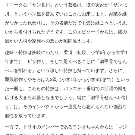
ユニークな「サン北川」という芸名は、彼の実家が「サン北
川」というパン屋を営んでいたことに由来します。家業を継
がなかった代わりに、その名前だけでも受け継ごうという思
いから名付けられたそうです。このエピソードからは、彼の
温かい人柄や家族への想いが垣間見えます。
趣味・特技は多岐にわたり、柔道（初段、小学6年から大学4
年まで）、ピザ作り、そして驚くべきことに「肩甲骨でせん
べいを割れる」という珍しい特技も持っています。さらに、
即興歌作りやそろばん3級（小学1年から小学6年まで）といっ
た一面も。これらの特技は、バラエティ番組での活躍の幅を
広げる大きな武器となるでしょう。特に「肩甲骨せんべい割
り」は、そのインパクトから一度見たら忘れられない強烈な
個性を放っています。
一方で、トリオのメンバーであるヨシオちゃんからは「マジ