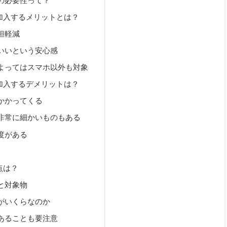
の必要性って？
加入するメリットとは？
担軽減
いいという安心感
よってはスマホ以外も対象
加入するデメリットは？
かかってくる
非常に細かいものもある
度がある
点は？
と対象物
がいくらなのか
あることも要注意