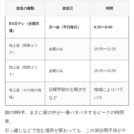
放送の種類
放送日
時間
BS日テレ（全国共
月〜金（平日毎日）
8:30〜9:00
通）
地上波（関東エリ
金曜のみ
10:55〜11:25
ア）
地上波（関西エリ
金曜のみ
10:25〜10:55
ア）
日曜早朝や土曜夕方
地域によりバラ
地上波（その他の地
域）
など
バラ
朝の8時半。まさに家の中が一番バタバタするピークの時間
帯。
引っ越しなどで住む場所が変わっても、この30分間子供がテ