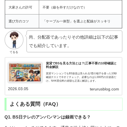
大家さんの許可
不要（線を外すだけなので）
選び方のコツ
「ケーブル一体型」を選ぶと配線がスッキリ
尚、分配器であったりその他詳細は以下の記事
でも紹介しています。
てるる
賃貸でBSを見る方法とは？|工事不要の10秒確認と
料金解説
賃貸マンションでもBS放送は見られる!壁の端子を使った10秒
確認テストで今すぐチェック。必要なのは1,000円の分波器だ
け。NHK受信料の差額も正直に解説します。
2026.03.05
terurusblog.com
よくある質問（FAQ）
Q1. BS日テレのアンパンマンは録画できる？