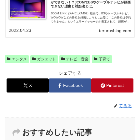
ができない！？JCOMでBSやケーブルテレビが録画
できない理由と対処法とは。
JCOM LINK（XA401,XA402）経由で、BSやケーブルテレビ、
WOWOWなどの番組を録画しようとした際に「この番組は予約
できません」というエラーメッセージが表示されて、録画がで
きなかったということはありませんか？この記事では、そうい
2022.04.23
ったエラーが発生する原因や、その解消法について紹介をして
terurusblog.com
います。
エンタメ
ガジェット
テレビ・音楽
子育て
シェアする
X
Facebook
Pinterest
てるる
おすすめしたい記事