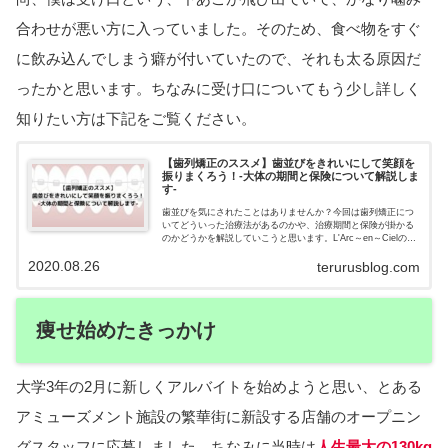
合わせが悪い方に入っていました。そのため、食べ物をすぐ
に飲み込んでしまう癖が付いていたので、それも太る原因だ
ったかと思います。ちなみに受け口についてもう少し詳しく
知りたい方は下記をご覧ください。
【歯列矯正のススメ】歯並びをきれいにして笑顔を
振りまくろう！-大体の期間と保険について解説しま
す-
歯並びを気にされたことはありませんか？今回は歯列矯正につ
いてどういった治療法があるのかや、治療期間と保険が掛かる
のかどうかを解説していこうと思います。L'Arc～en～Cielの
hydeさんや西川貴教さんなども歯列矯正をしているので、不安
2020.08.26
に思う方々にとって後押しになればいいなと思います。
terurusblog.com
痩せ始めたきっかけ
大学3年の2月に新しくアルバイトを始めようと思い、とある
アミューズメント施設の繁華街に新設する店舗のオープニン
グスタッフに応募しました。ちなみに当時は
人生最大の130kg