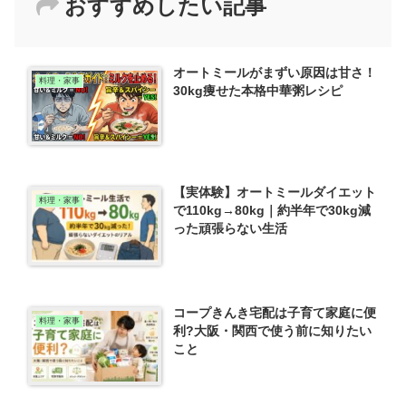
おすすめしたい記事
オートミールがまずい原因は甘さ！
料理・家事
30kg痩せた本格中華粥レシピ
【実体験】オートミールダイエット
料理・家事
で110kg→80kg｜約半年で30kg減
った頑張らない生活
コープきんき宅配は子育て家庭に便
料理・家事
利?大阪・関西で使う前に知りたい
こと