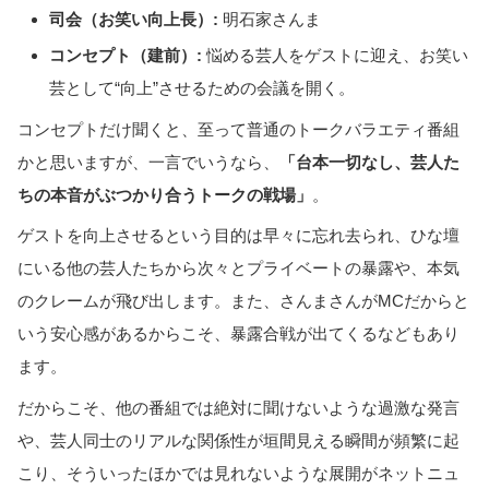
司会（お笑い向上長）:
明石家さんま
コンセプト（建前）:
悩める芸人をゲストに迎え、お笑い
芸として“向上”させるための会議を開く。
コンセプトだけ聞くと、至って普通のトークバラエティ番組
かと思いますが、一言でいうなら、
「台本一切なし、芸人た
ちの本音がぶつかり合うトークの戦場」
。
ゲストを向上させるという目的は早々に忘れ去られ、ひな壇
にいる他の芸人たちから次々とプライベートの暴露や、本気
のクレームが飛び出します。また、さんまさんがMCだからと
いう安心感があるからこそ、暴露合戦が出てくるなどもあり
ます。
だからこそ、他の番組では絶対に聞けないような過激な発言
や、芸人同士のリアルな関係性が垣間見える瞬間が頻繁に起
こり、そういったほかでは見れないような展開がネットニュ