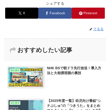
シェアする
X
Facebook
Pinterest
てるる
おすすめしたい記事
NHK BSで朝ドラ先行放送！導入方
エンタメ
法と大相撲視聴の裏技
【2025年度一覧】幼児向け番組”シ
エンタメ
ナぷしゅ”の「つきうた」をまとめ