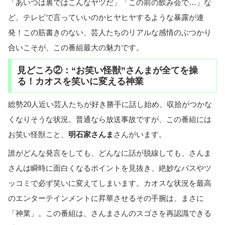
「あいつは裏ではこんなヤツだ」「この前の飲み会で…」な
ど、テレビで言っていいのかヒヤヒヤするような暴露が連
発！この筋書きのない、芸人たちのリアルな感情のぶつかり
合いこそが、この番組最大の魅力です。
見どころ②：“お笑い怪獣”さんまが全てを操
る！カオスを笑いに変える神業
総勢20人近い芸人たちが好き勝手に話し始め、収拾がつかな
くなりそうな状況。普通なら放送事故ですが、この番組には
お笑い怪獣こと、
明石家さんま
さんがいます。
誰がどんな発言をしても、どんなに話が脱線しても、さんま
さんは瞬時に面白くなるポイントを見抜き、絶妙なパスやツ
ッコミで必ず笑いに変えてしまいます。カオスな状況を最高
のエンターテインメントに昇華させるその手腕は、まさに
「神業」。この番組は、さんまさんのスゴさを再認識できる