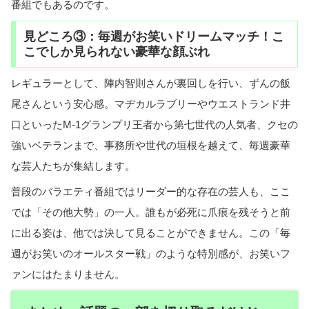
番組でもあるのです。
見どころ③：毎週がお笑いドリームマッチ！こ
こでしか見られない豪華な顔ぶれ
レギュラーとして、陣内智則さんが裏回しを行い、ずんの飯
尾さんという安心感。マヂカルラブリーやウエストランド井
口といったM-1グランプリ王者から第七世代の人気者、クセの
強いベテランまで、事務所や世代の垣根を越えて、毎週豪華
な芸人たちが集結します。
普段のバラエティ番組ではリーダー的な存在の芸人も、ここ
では「その他大勢」の一人。誰もが必死に爪痕を残そうと前
に出る姿は、他では決して見ることができません。この「毎
週がお笑いのオールスター戦」のような特別感が、お笑いフ
ァンにはたまりません。