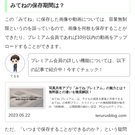
みてねの保存期間は？
この「みてね」に保存した画像や動画については、容量無制
限というのを謳っているので、画像を何枚も保存することが
できたり、プレミアム会員であれば10分以内の動画をアップ
ロードすることができます。
プレミアム会員の詳しい機能については、以下
の記事で紹介中！今すぐチェック！
てるる
写真共有アプリ「みてね プレミアム」の魅力とは？
無料版との違いを徹底解説！
「みてね プレミアム」は、子どもの成長を家族と共有できる
「みてね」の有料プラン。スライドショーの無制限視聴や毎月
の「1秒動画」、公開範囲の細かい設定、PCからのアップロー
ドなど、便利な機能が満載！フォトブックの送料も無料に。初
2023.05.22
月無料で試せるので、無料版との違いをチェックしてみません
terurusblog.com
か？
ただ、「いつまで保存することができるのか？」という疑問